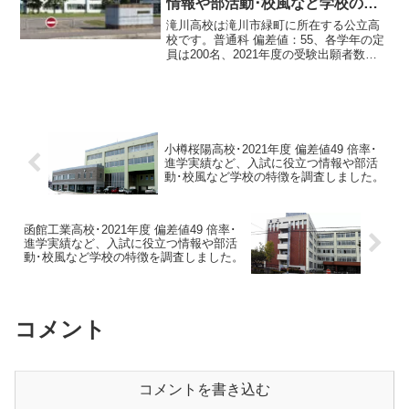
情報や部活動･校風など学校の特
徴を調査しました。
滝川高校は滝川市緑町に所在する公立高
校です。普通科 偏差値：55、各学年の定
員は200名、2021年度の受験出願者数は
183名、受験倍率0.9倍です。理数科 偏差
値：64、各学年の定員は40名、2021年度
の受験出願者数は51名、受験倍率1...
小樽桜陽高校･2021年度 偏差値49 倍率･
進学実績など、入試に役立つ情報や部活
動･校風など学校の特徴を調査しました。
函館工業高校･2021年度 偏差値49 倍率･
進学実績など、入試に役立つ情報や部活
動･校風など学校の特徴を調査しました。
コメント
コメントを書き込む