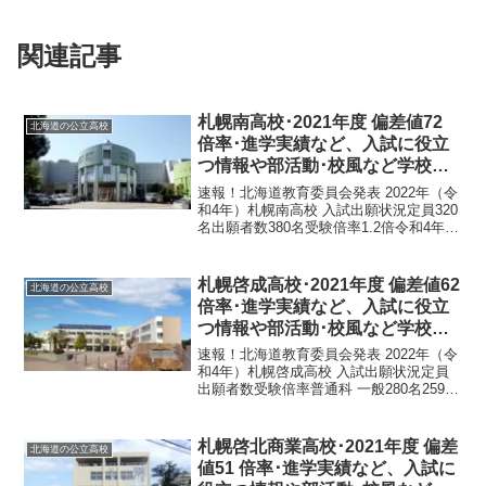
関連記事
札幌南高校･2021年度 偏差値72
北海道の公立高校
倍率･進学実績など、入試に役立
つ情報や部活動･校風など学校の
特徴を調査しました。
速報！北海道教育委員会発表 2022年（令
和4年）札幌南高校 入試出願状況定員320
名出願者数380名受験倍率1.2倍令和4年1
月24日 北海道教育委員会発表札幌南高校
は札幌市中央区に所在する、生徒数960名
（男子519名･女子441名）の...
札幌啓成高校･2021年度 偏差値62
北海道の公立高校
倍率･進学実績など、入試に役立
つ情報や部活動･校風など学校の
特徴を調査しました。
速報！北海道教育委員会発表 2022年（令
和4年）札幌啓成高校 入試出願状況定員
出願者数受験倍率普通科 一般280名259名
1.06倍普通科 推薦枠56名36名0.64倍理数
科 一般40名68名2.4倍理数科 推薦枠20名
12名0.6倍令和...
札幌啓北商業高校･2021年度 偏差
北海道の公立高校
値51 倍率･進学実績など、入試に