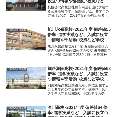
役立つ情報や部活動･校風など学
校の特徴を調査しました。
札幌啓北高校は札幌市南区石山に所在す
る公立高校です。偏差値：51、各学年の
定員は240名、2021年度の受験出願者数
は264名、受験倍率1.1倍です。札幌啓北
商業高校 2021年度 偏差値偏差値：未来
商学科51道内 偏差値順位123位道内公...
旭川永嶺高校･2021年度 偏差値55
北海道の公立高校
倍率･進学実績など、入試に役立
つ情報や部活動･校風など学校の
特徴を調査しました。
旭川永嶺高校 2021年度 偏差値偏差値55
道内 偏差値順位92位道内公立 偏差値順位
41位全国 偏差順位2369位旭川永嶺高校
基本情報正式名称北海道旭川永嶺高等学
校所在地〒079-8431 北海道旭川市永山町
３−１０２電話番号0166-...
釧路湖陵高校･2021年度 偏差値68
北海道の公立高校
倍率･進学実績など、入試に役立
つ情報や部活動･校風など学校の
特徴を調査しました。
釧路湖陵高校は釧路市緑ケ岡に所在する
男女共学の公立高校です。偏差値：68、
各学年の定員は200名、2021年度の受験
出願者数は190名、受験倍率0.9倍です。
釧路湖陵高校 2021年度 偏差値偏差値：
普通科61-68道内 偏差値順位7位道内...
滝川高校･2021年度 偏差値64 倍
北海道の公立高校
率･進学実績など、入試に役立つ