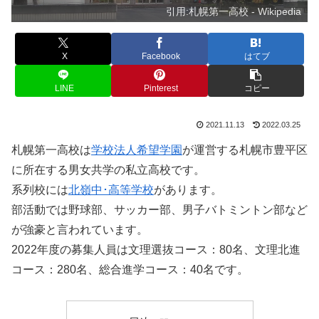
引用:札幌第一高校 - Wikipedia
X
Facebook
はてブ
LINE
Pinterest
コピー
2021.11.13
2022.03.25
札幌第一高校は
学校法人希望学園
が運営する札幌市豊平区
に所在する男女共学の私立高校です。
系列校には
北嶺中･高等学校
があります。
部活動では野球部、サッカー部、男子バトミントン部など
が強豪と言われています。
2022年度の募集人員は文理選抜コース：80名、文理北進
コース：280名、総合進学コース：40名です。