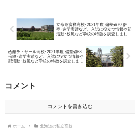
〒090-0019 北海道北見市三楽町２１３電
話番号0157-23-...
立命館慶祥高校･2021年度 偏差値70 倍
率･進学実績など、入試に役立つ情報や部
活動･校風など学校の特徴を調査しまし
た。
函館ラ・サール高校･2021年度 偏差値68
倍率･進学実績など、入試に役立つ情報や
部活動･校風など学校の特徴を調査しまし
た。
コメント
コメントを書き込む
ホーム
北海道の私立高校