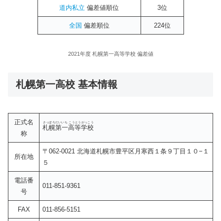
道内
私立
偏差値順位
3位
全国
偏差順位
224位
2021年度 札幌第一高等学校 偏差値
札幌第一高校 基本情報
正式名
さっぽろだいいち こうとうがっこう
札幌第一高等学校
称
〒062-0021 北海道札幌市豊平区月寒西１条９丁目１０−１
所在地
５
電話番
011-851-9361
号
FAX
011-856-5151