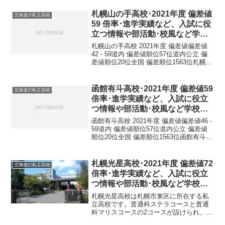
札幌山の手高校･2021年度 偏差値
北海道の私立高校
59 倍率･進学実績など、入試に役
立つ情報や部活動･校風など学校
の特徴を調査しました。
札幌山の手高校 2021年度 偏差値偏差値
42 - 59道内 偏差値順位57位道内公立 偏
差値順位20位全国 偏差順位1563位札幌山
の手高校 基本情報正式名称札幌山の手高
等学校所在地〒063-0002 北海道札幌市西
区山の手２条８丁目５−...
函館有斗高校･2021年度 偏差値59
北海道の私立高校
倍率･進学実績など、入試に役立
つ情報や部活動･校風など学校の
特徴を調査しました。
函館有斗高校 2021年度 偏差値偏差値46 -
59道内 偏差値順位57位道内公立 偏差値
順位20位全国 偏差順位1563位函館有斗高
校 基本情報正式名称函館大学付属有斗高
等学校所在地〒042-0932 北海道函館市湯
川町２丁目４３−１電...
札幌光星高校･2021年度 偏差値72
北海道の私立高校
倍率･進学実績など、入試に役立
つ情報や部活動･校風など学校の
特徴を調査しました。
札幌光星高校は札幌市東区に所在する私
立高校です。普通科ステラコースと普通
科マリスコースの2コースが設けられ、ス
テラコースは偏差値：72、2021年度の受