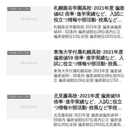
験出願者数は774名、合格者数は334名 入
学者数20名、男女共学の進学校です。札
札幌龍谷学園高校･2021年度 偏差
北海道の私立高校
幌光星...
値62 倍率･進学実績など、入試に
役立つ情報や部活動･校風など学
校の特徴を調査しました。
札幌龍谷学園高校 2021年度 偏差値偏差
値44 - 62道内 偏差値順位28位道内公立
偏差値順位13位全国 偏差順位1031位札幌
龍谷学園高校 基本情報正式名称札幌龍谷
学園高等学校所在地〒060-0004 北海道札
幌市中央区北４条西１９...
東海大学付属札幌高校･2021年度
北海道の私立高校
偏差値59 倍率･進学実績など、入
試に役立つ情報や部活動･校風な
ど学校の特徴を調査しました。
東海大学付属札幌高校 2021年度 偏差値
偏差値50 - 58道内 偏差値順位68位道内公
立 偏差値順位26位全国 偏差順位1753位
東海大学付属札幌高校 基本情報正式名称
東海大学付属札幌高等学校所在地〒005-
8602 北海道札幌市南区南...
北見藤高校･2021年度 偏差値59
北海道の私立高校
倍率･進学実績など、入試に役立
つ情報や部活動･校風など学校の
特徴を調査しました。
北見藤高校 2021年度 偏差値偏差値49 -
59道内 偏差値順位57位道内公立 偏差値
順位20位全国 偏差順位1563位北見藤高校
基本情報正式名称北見藤高等学校所在地