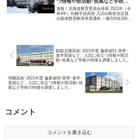
つ情報や部活動･校風など学校の
特徴を調査しました。
速報！北海道教育委員会発表 2022年（令
和4年）札幌手稲高校 入試出願状況定員
出願者数受験倍率普通科 一般320名269名
0.97倍普通科 推薦枠64名45名0.98倍令和
4年1月24日 北海道教育委員会発表札幌手
稲高校は札幌市手稲区手稲...
釧路北陽高校･2021年度 偏差値51 倍率･
進学実績など、入試に役立つ情報や部活
動･校風など学校の特徴を調査しました。
羽幌高校･2021年度 偏差値50 倍率･進学
実績など、入試に役立つ情報や部活動･校
風など学校の特徴を調査しました。
コメント
コメントを書き込む