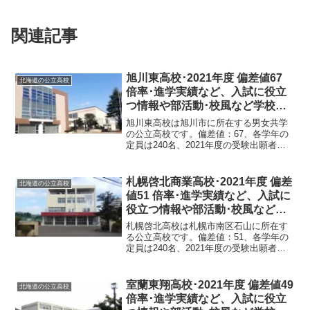
関連記事
旭川東高校･2021年度 偏差値67
北海道の公立高校
倍率･進学実績など、入試に役立
つ情報や部活動･校風など学校の
特徴を調査しました。
旭川東高校は旭川市に所在する男女共学
の公立高校です。偏差値：67、各学年の
定員は240名、2021年度の受験出願者数
は296名、受験倍率1.2倍です。旭川東高
校 2021年度 偏差値偏差値：普通科67道
内 偏差値順位10位道内公立 偏差値順...
札幌啓北商業高校･2021年度 偏差
北海道の公立高校
値51 倍率･進学実績など、入試に
役立つ情報や部活動･校風など学
校の特徴を調査しました。
札幌啓北高校は札幌市南区石山に所在す
る公立高校です。偏差値：51、各学年の
定員は240名、2021年度の受験出願者数
は264名、受験倍率1.1倍です。札幌啓北
商業高校 2021年度 偏差値偏差値：未来
商学科51道内 偏差値順位123位道内公...
室蘭東翔高校･2021年度 偏差値49
北海道の公立高校
倍率･進学実績など、入試に役立