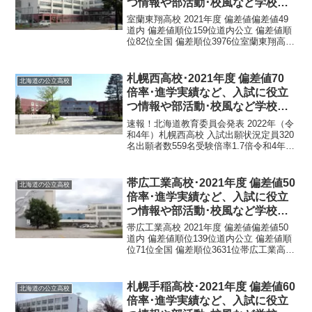
つ情報や部活動･校風など学校の
特徴を調査しました。
室蘭東翔高校 2021年度 偏差値偏差値49
道内 偏差値順位159位道内公立 偏差値順
位82位全国 偏差順位3976位室蘭東翔高校
基本情報正式名称北海道室蘭東翔高等学
校所在地〒050-0072 北海道室蘭市高砂町
４丁目３５−１電話番号01...
札幌西高校･2021年度 偏差値70
北海道の公立高校
倍率･進学実績など、入試に役立
つ情報や部活動･校風など学校の
特徴を調査しました。
速報！北海道教育委員会発表 2022年（令
和4年）札幌西高校 入試出願状況定員320
名出願者数559名受験倍率1.7倍令和4年1
月24日 北海道教育委員会発表札幌西高校
は札幌市中央区宮の森に所在する生徒数
961名（男子504名･女子457名...
帯広工業高校･2021年度 偏差値50
北海道の公立高校
倍率･進学実績など、入試に役立
つ情報や部活動･校風など学校の
特徴を調査しました。
帯広工業高校 2021年度 偏差値偏差値50
道内 偏差値順位139位道内公立 偏差値順
位71位全国 偏差順位3631位帯広工業高校
基本情報正式名称北海道帯広工業高等学
校所在地〒080-0872 北海道帯広市清流西
２丁目８−１電話番号015...
札幌手稲高校･2021年度 偏差値60
北海道の公立高校
倍率･進学実績など、入試に役立