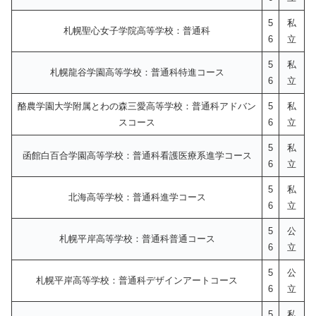
5
私
札幌聖心女子学院高等学校：普通科
6
立
5
私
札幌龍谷学園高等学校：普通科特進コース
6
立
酪農学園大学附属とわの森三愛高等学校：普通科アドバン
5
私
スコース
6
立
5
私
函館白百合学園高等学校：普通科看護医療系進学コース
6
立
5
私
北海高等学校：普通科進学コース
6
立
5
公
札幌平岸高等学校：普通科普通コース
6
立
5
公
札幌平岸高等学校：普通科デザインアートコース
6
立
5
私