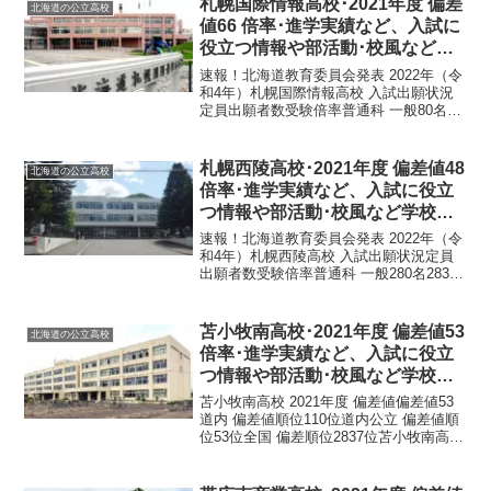
札幌国際情報高校･2021年度 偏差
北海道の公立高校
値66 倍率･進学実績など、入試に
役立つ情報や部活動･校風など学
校の特徴を調査しました。
速報！北海道教育委員会発表 2022年（令
和4年）札幌国際情報高校 入試出願状況
定員出願者数受験倍率普通科 一般80名89
名1.58倍普通科 推薦枠24名47名1.95倍国
際文化 一般80名68名1.7倍国際文化 推薦
枠40名52名1.3倍...
札幌西陵高校･2021年度 偏差値48
北海道の公立高校
倍率･進学実績など、入試に役立
つ情報や部活動･校風など学校の
特徴を調査しました。
速報！北海道教育委員会発表 2022年（令
和4年）札幌西陵高校 入試出願状況定員
出願者数受験倍率普通科 一般280名283名
1.01倍普通科 推薦枠56名1名0.02倍令和4
年1月24日 北海道教育委員会発表札幌西
陵高校は札幌市西区平和に所...
苫小牧南高校･2021年度 偏差値53
北海道の公立高校
倍率･進学実績など、入試に役立
つ情報や部活動･校風など学校の
特徴を調査しました。
苫小牧南高校 2021年度 偏差値偏差値53
道内 偏差値順位110位道内公立 偏差値順
位53位全国 偏差順位2837位苫小牧南高校
基本情報正式名称北海道苫小牧南高等学
校所在地〒059-1272 北海道苫小牧市のぞ
み町２丁目１−２電話番号0...