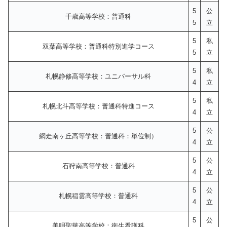
5
公
千歳高等学校：普通科
5
立
5
私
双葉高等学校：普通科特別進学コース
5
立
5
私
札幌静修高等学校：ユニバーサル科
4
立
5
私
札幌北斗高等学校：普通科特進コース
4
立
5
公
網走南ヶ丘高等学校：普通科：単位制）
4
立
5
公
石狩南高等学校：普通科
4
立
5
公
札幌稲雲高等学校：普通科
4
立
5
公
美唄聖華高等学校：衛生看護科