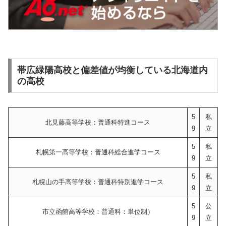
帯広緑陽高校と偏差値が均衡している北海道内
の高校
5
私
北見藤高等学校：普通科特進コース
9
立
5
私
札幌第一高等学校：普通科総合進学コース
9
立
5
私
札幌山の手高等学校：普通科特別進学コース
9
立
5
公
市立函館高等学校：普通科：単位制）
9
立