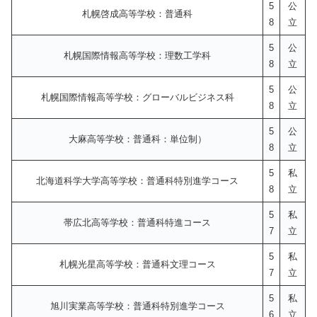
5
公
札幌啓成高等学校：普通科
8
立
5
公
札幌国際情報高等学校：理数工学科
8
立
5
公
札幌国際情報高等学校：グローバルビジネス科
8
立
5
公
大麻高等学校：普通科：単位制）
8
立
5
私
北海道科学大学高等学校：普通科特別進学コース
8
立
5
私
帯広北高等学校：普通科特進コース
7
立
5
私
札幌光星高等学校：普通科文理コース
7
立
5
私
旭川実業高等学校：普通科特別進学コース
6
立