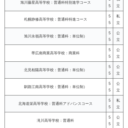
旭川藤星高等学校：普通科特別進学コース
5
立
5
私
札幌静修高等学校：普通科特進コース
5
立
5
公
旭川永嶺高等学校：普通科：単位制）
5
立
5
公
帯広南商業高等学校：商業科
5
立
5
公
北見柏陽高等学校：普通科：単位制）
5
立
5
公
釧路江南高等学校：普通科：単位制）
5
立
5
私
北海道栄高等学校：普通科アドバンスコース
5
立
5
公
滝川高等学校：普通科
5
立