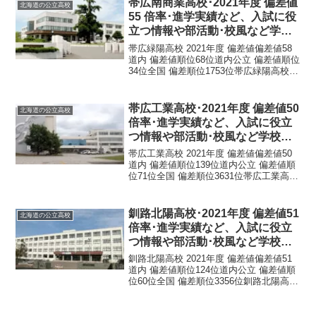
帯広南商業高校･2021年度 偏差値
北海道の公立高校
55 倍率･進学実績など、入試に役
立つ情報や部活動･校風など学校
の特徴を調査しました。
帯広緑陽高校 2021年度 偏差値偏差値58
道内 偏差値順位68位道内公立 偏差値順位
34位全国 偏差順位1753位帯広緑陽高校
基本情報正式名称北海道帯広緑陽高等学
校所在地所在地： 〒080-0861 北海道帯広
市南の森東３−１−１電話番...
帯広工業高校･2021年度 偏差値50
北海道の公立高校
倍率･進学実績など、入試に役立
つ情報や部活動･校風など学校の
特徴を調査しました。
帯広工業高校 2021年度 偏差値偏差値50
道内 偏差値順位139位道内公立 偏差値順
位71位全国 偏差順位3631位帯広工業高校
基本情報正式名称北海道帯広工業高等学
校所在地〒080-0872 北海道帯広市清流西
２丁目８−１電話番号015...
釧路北陽高校･2021年度 偏差値51
北海道の公立高校
倍率･進学実績など、入試に役立
つ情報や部活動･校風など学校の
特徴を調査しました。
釧路北陽高校 2021年度 偏差値偏差値51
道内 偏差値順位124位道内公立 偏差値順
位60位全国 偏差順位3356位釧路北陽高校
基本情報正式名称北海道釧路北陽高等学
校所在地〒085-0814 北海道釧路市緑ケ岡
１丁目１１−８電話番号01...