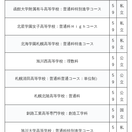
5
私
函館大学附属有斗高等学校：普通科特別進学コース
9
立
5
私
北星学園女子高等学校：普通科Ｈｉｇｈコース
9
立
5
私
北海学園札幌高等学校：普通科特進コース
9
立
5
公
旭川西高等学校：理数科
9
立
5
公
札幌清田高等学校：普通科普通コース：単位制）
9
立
5
公
札幌北陵高等学校：普通科
9
立
5
国
釧路工業高等専門学校：創造工学科
9
立
5
私
旭川大学高等学校：普通科特別進学コース