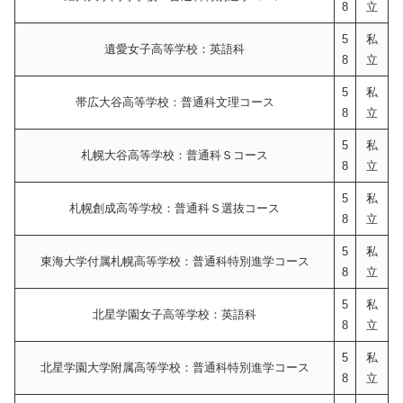
8
立
5
私
遺愛女子高等学校：英語科
8
立
5
私
帯広大谷高等学校：普通科文理コース
8
立
5
私
札幌大谷高等学校：普通科Ｓコース
8
立
5
私
札幌創成高等学校：普通科Ｓ選抜コース
8
立
5
私
東海大学付属札幌高等学校：普通科特別進学コース
8
立
5
私
北星学園女子高等学校：英語科
8
立
5
私
北星学園大学附属高等学校：普通科特別進学コース
8
立