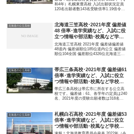
和4年）札幌東豊高校 入試出願状況定員
120名出願者数143名受験倍率1.19倍令和4
年1月24日 北海道教育委員会発表札幌東
豊高校は札幌市東区東雁来町に所在する
公立高校です。偏差値：39、各学年の...
北海道三笠高校･2021年度 偏差値
北海道の公立高校
48 倍率･進学実績など、入試に役
立つ情報や部活動･校風など学校
の特徴を調査しました。
北海道三笠高校 2021年度 偏差値偏差値
48道内 偏差値順位185位道内公立 偏差値
順位104全国 偏差順位4326位北海道三笠
高校 基本情報正式名称北海道三笠高等学
校所在地〒068-2107 北海道三笠市若草町
３９７電話番号01267-...
帯広三条高校･2021年度 偏差値61
北海道の公立高校
倍率･進学実績など、入試に役立
つ情報や部活動･校風など学校の
特徴を調査しました。
帯広三条高校は帯広市に所在する公立高
校です。偏差値：61、各学年の定員は240
名、2021年度の受験出願者数は318名、
受験倍率1.3倍です。帯広三条高校 2021
年度 偏差値偏差値：普通科61道内 偏差値
順位33位道内公立 偏差値順位19...
札幌白石高校･2021年度 偏差値53
北海道の公立高校
倍率･進学実績など、入試に役立
つ情報や部活動･校風など学校の
特徴を調査しました。
速報！北海道教育委員会発表 2022年（令