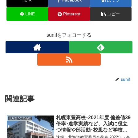
X
Facebook
はてブ
LINE
Pinterest
コピー
sunifをフォローする
sunif
関連記事
札幌東豊高校･2021年度 偏差値39
北海道の公立高校
倍率･進学実績など、入試に役立
つ情報や部活動･校風など学校の
特徴を調査しました。
速報！北海道教育委員会発表 2022年（令