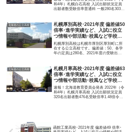
和4年）札幌白石高校 入試出願状況定員
出願者数受験倍率普通科 一般280名303名
1.15倍普通科 推薦枠56名18名0.32倍令和
4年1月24日 北海道教育委員会発表札幌白
石高校は札幌市白石区川北...
札幌厚別高校･2021年度 偏差値50
北海道の公立高校
倍率･進学実績など、入試に役立
つ情報や部活動･校風など学校の
特徴を調査しました。
札幌厚別高校は札幌市厚別区厚別町に所
在する公立高校です。偏差値：50、各学
年の定員は280名、2021年度の受験出願
者数は337名、受験倍率1.2倍です。札幌
厚別高校 2021年度 偏差値偏差値：総合
学科50道内 偏差値順位138位道内公立...
札幌月寒高校･2021年度 偏差値63
北海道の公立高校
倍率･進学実績など、入試に役立
つ情報や部活動･校風など学校の
特徴を調査しました。
速報！北海道教育委員会発表 2022年（令
和4年）札幌月寒高校 入試出願状況定員
320名出願者数476名受験倍率1.48倍令和4
年1月24日 北海道教育委員会発表札幌月
寒高校は札幌市豊平区月寒東に所在する
男女共学の公立高校です。偏差値：63...
函館工業高校･2021年度 偏差値49 倍率･
進学実績など、入試に役立つ情報や部活