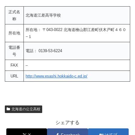
正式名
北海道江差高等学校
称
所在地： 〒043-0022 北海道檜山郡江差町伏木戸町４６０
所在地
−１
電話番
電話： 0139-53-6224
号
FAX
–
URL
http://www.esashi.hokkaido-c.ed.jp/
北海道の公立高校
シェアする