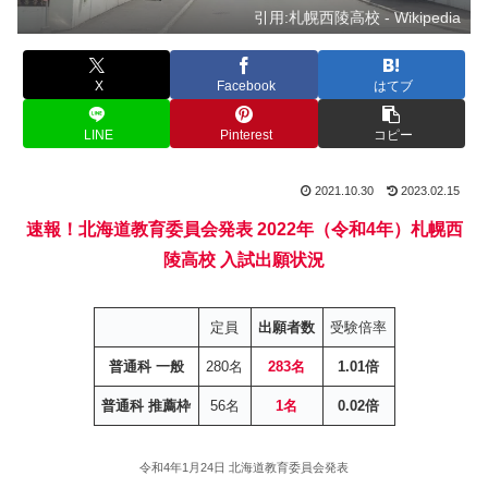
引用:札幌西陵高校 - Wikipedia
X
Facebook
はてブ
LINE
Pinterest
コピー
2021.10.30
2023.02.15
速報！北海道教育委員会発表
2022年（令和4年）札幌西
陵高校 入試出願状況
定員
出願者数
受験倍率
普通科 一般
280名
283名
1.01倍
普通科 推薦枠
56名
1名
0.02倍
令和4年1月24日 北海道教育委員会発表