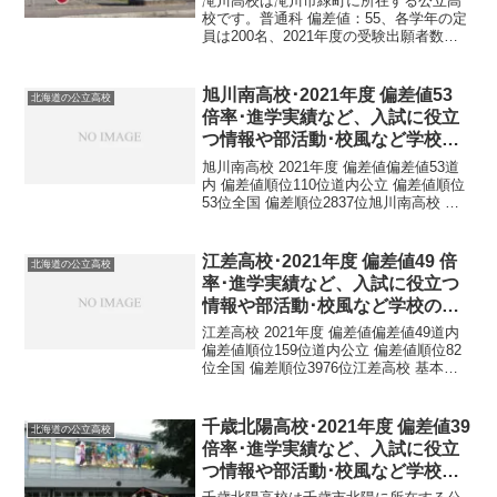
滝川高校は滝川市緑町に所在する公立高
校です。普通科 偏差値：55、各学年の定
員は200名、2021年度の受験出願者数は
183名、受験倍率0.9倍です。理数科 偏差
値：64、各学年の定員は40名、2021年度
の受験出願者数は51名、受験倍率1...
旭川南高校･2021年度 偏差値53
北海道の公立高校
倍率･進学実績など、入試に役立
つ情報や部活動･校風など学校の
特徴を調査しました。
旭川南高校 2021年度 偏差値偏差値53道
内 偏差値順位110位道内公立 偏差値順位
53位全国 偏差順位2837位旭川南高校 基
本情報正式名称北海道旭川南高等学校所
在地〒078-8803 北海道旭川市緑が丘東３
条３丁目１−１電話番号016...
江差高校･2021年度 偏差値49 倍
北海道の公立高校
率･進学実績など、入試に役立つ
情報や部活動･校風など学校の特
徴を調査しました。
江差高校 2021年度 偏差値偏差値49道内
偏差値順位159位道内公立 偏差値順位82
位全国 偏差順位3976位江差高校 基本情
報正式名称北海道江差高等学校所在地所
在地： 〒043-0022 北海道檜山郡江差町伏
木戸町４６０−１電話番号電...
千歳北陽高校･2021年度 偏差値39
北海道の公立高校
倍率･進学実績など、入試に役立
つ情報や部活動･校風など学校の
特徴を調査しました。