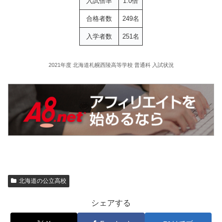
入試倍率
1.0倍
合格者数
249名
入学者数
251名
2021年度 北海道札幌西陵高等学校 普通科 入試状況
北海道の公立高校
シェアする