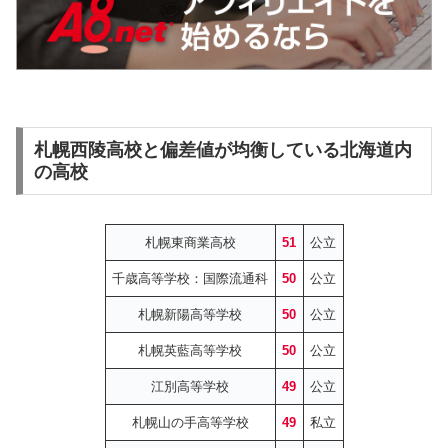
札幌西陵高校と偏差値が均衡している北海道内
の高校
札幌東商業高校
51
公立
千歳高等学校：国際流通科
50
公立
札幌新陽高等学校
50
公立
札幌英藍高等学校
50
公立
江別高等学校
49
公立
札幌山の手高等学校
49
私立