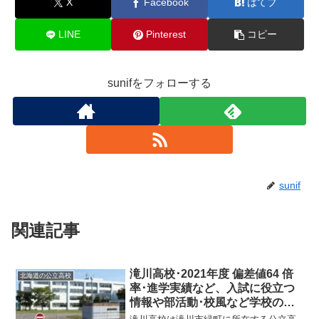
X
Facebook
はてブ
LINE
Pinterest
コピー
sunifをフォローする
sunif
関連記事
滝川高校･2021年度 偏差値64 倍
北海道の公立高校
率･進学実績など、入試に役立つ
情報や部活動･校風など学校の特
徴を調査しました。