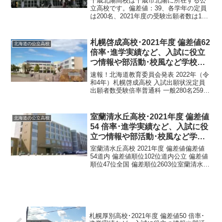
千歳北陽高校は千歳市北陽に所在する公
立高校です。偏差値：39、各学年の定員
は200名、2021年度の受験出願者数は143
名、受験倍率0.7倍です。千歳北陽高校
2021年度 偏差値偏差値：普通科39道内
偏差値順位432位道内公立 偏差値順...
札幌啓成高校･2021年度 偏差値62
北海道の公立高校
倍率･進学実績など、入試に役立
つ情報や部活動･校風など学校の
特徴を調査しました。
速報！北海道教育委員会発表 2022年（令
和4年）札幌啓成高校 入試出願状況定員
出願者数受験倍率普通科 一般280名259名
1.06倍普通科 推薦枠56名36名0.64倍理数
科 一般40名68名2.4倍理数科 推薦枠20名
12名0.6倍令和...
室蘭清水丘高校･2021年度 偏差値
北海道の公立高校
54 倍率･進学実績など、入試に役
立つ情報や部活動･校風など学校
の特徴を調査しました。
室蘭清水丘高校 2021年度 偏差値偏差値
54道内 偏差値順位102位道内公立 偏差値
順位47位全国 偏差順位2603位室蘭清水丘
高校 基本情報正式名称北海道室蘭清水丘
高等学校所在地所在地： 〒051-0034 北海
道室蘭市増市町２丁目６−...
札幌厚別高校･2021年度 偏差値50 倍率･