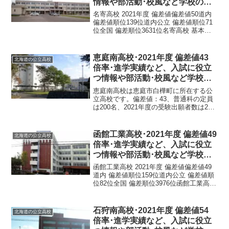
情報や部活動･校風など学校の特
徴を調査しました。
名寄高校 2021年度 偏差値偏差値50道内
偏差値順位139位道内公立 偏差値順位71
位全国 偏差順位3631位名寄高校 基本情
報正式名称北海道名寄高等学校所在地〒
096-0071 北海道名寄市徳田２０４−１電
話番号01654-3-684...
恵庭南高校･2021年度 偏差値43
北海道の公立高校
倍率･進学実績など、入試に役立
つ情報や部活動･校風など学校の
特徴を調査しました。
恵庭南高校は恵庭市白樺町に所在する公
立高校です。偏差値：43、普通科の定員
は200名、2021年度の受験出願者数は203
名、受験倍率1倍です。北海道では唯一体
育科があり、偏差値は43、定員80名で
す。恵庭南高校 2021年度 偏差値偏差
函館工業高校･2021年度 偏差値49
北海道の公立高校
値：...
倍率･進学実績など、入試に役立
つ情報や部活動･校風など学校の
特徴を調査しました。
函館工業高校 2021年度 偏差値偏差値49
道内 偏差値順位159位道内公立 偏差値順
位82位全国 偏差順位3976位函館工業高校
基本情報正式名称北海道函館工業高等学
校所在地〒041-0844 北海道函館市川原町
５−１３電話番号0138-...
石狩南高校･2021年度 偏差値54
北海道の公立高校
倍率･進学実績など、入試に役立