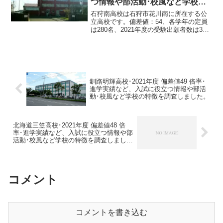
つ情報や部活動･校風など学校の
特徴を調査しました。
石狩南高校は石狩市花川南に所在する公
立高校です。偏差値：54、各学年の定員
は280名、2021年度の受験出願者数は388
名、受験倍率1.4倍です。石狩南高校
2021年度 偏差値偏差値：普通科54道内
偏差値順位100位道内公立 偏差値順位...
釧路明輝高校･2021年度 偏差値49 倍率･
進学実績など、入試に役立つ情報や部活
動･校風など学校の特徴を調査しました。
北海道三笠高校･2021年度 偏差値48 倍
率･進学実績など、入試に役立つ情報や部
活動･校風など学校の特徴を調査しまし
た。
コメント
コメントを書き込む