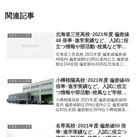
関連記事
北海道三笠高校･2021年度 偏差値
北海道の公立高校
48 倍率･進学実績など、入試に役
立つ情報や部活動･校風など学校
の特徴を調査しました。
北海道三笠高校 2021年度 偏差値偏差値
48道内 偏差値順位185位道内公立 偏差値
順位104全国 偏差順位4326位北海道三笠
高校 基本情報正式名称北海道三笠高等学
校所在地〒068-2107 北海道三笠市若草町
３９７電話番号01267-...
小樽桜陽高校･2021年度 偏差値49
北海道の公立高校
倍率･進学実績など、入試に役立
つ情報や部活動･校風など学校の
特徴を調査しました。
小樽桜陽高校 2021年度 偏差値偏差値49
道内 偏差値順位159位道内公立 偏差値順
位82位全国 偏差順位3976位小樽桜陽高校
基本情報正式名称北海道小樽桜陽高等学
校所在地〒047-0036 北海道小樽市長橋３
丁目１９−１電話番号013...
名寄高校･2021年度 偏差値50 倍
北海道の公立高校
率･進学実績など、入試に役立つ