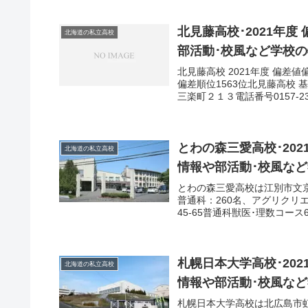
北見藤高校･2021年度
北海道の私立高校
部活動･校風など学校
北見藤高校 2021年度 偏差値
偏差順位1563位北見藤高校 
三楽町２１３電話番号0157-23-
とわの森三愛高校･202
北海道の私立高校
情報や部活動･校風な
とわの森三愛高校は江別市文京
普通科：260名、アグリクリエ
45-65普通科獣医･理数コース
札幌日本大学高校･202
北海道の私立高校
情報や部活動･校風な
札幌日本大学高校は北広島市虹