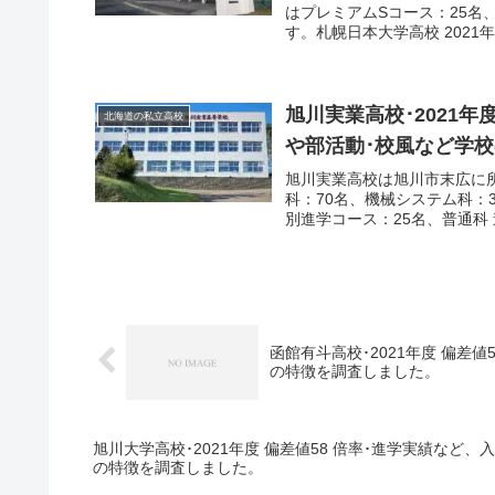
はプレミアムSコース：25名、
す。札幌日本大学高校 2021年度
旭川実業高校･2021年
北海道の私立高校
や部活動･校風など学
旭川実業高校は旭川市末広に所
科：70名、機械システム科：3
別進学コース：25名、普通科 進
函館有斗高校･2021年度 偏差
の特徴を調査しました。
旭川大学高校･2021年度 偏差値58 倍率･進学実績など
の特徴を調査しました。