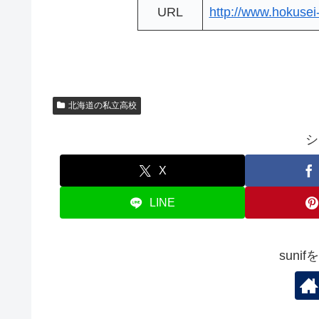
URL
http://www.hokusei-
北海道の私立高校
シ
X
LINE
suni