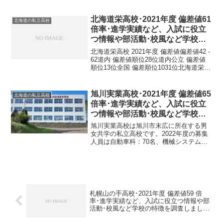
校 基本情報正式名称札幌大谷高等学校所
在地〒065-0016 北海道札幌市東区北１６
条東９丁目１ 札幌大...
北海道栄高校･2021年度 偏差値61
北海道の私立高校
倍率･進学実績など、入試に役立
つ情報や部活動･校風など学校の
特徴を調査しました。
北海道栄高校 2021年度 偏差値偏差値42 -
62道内 偏差値順位28位道内公立 偏差値
順位13位全国 偏差順位1031位北海道栄高
校 基本情報正式名称北海道栄高等学校所
在地〒059-0908 北海道白老郡白老町緑丘
４丁目６７６電話番号...
旭川実業高校･2021年度 偏差値65
北海道の私立高校
倍率･進学実績など、入試に役立
つ情報や部活動･校風など学校の
特徴を調査しました。
旭川実業高校は旭川市末広に所在する男
女共学の私立高校です。2022年度の募集
人員は自動車科：70名、機械システム
科：35名、商業科：70名、普通科 難関選
抜コース：20名、普通科 特別進学コー
ス：25名、普通科 進学コース：105名、
合計：...
札幌山の手高校･2021年度 偏差値59 倍
率･進学実績など、入試に役立つ情報や部
活動･校風など学校の特徴を調査しまし
た。