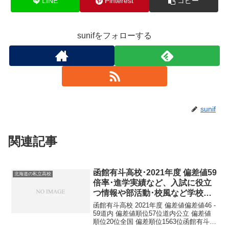
LINE
Pinterest
コピー
sunifをフォローする
sunif
関連記事
函館有斗高校･2021年度 偏差値59
北海道の私立高校
倍率･進学実績など、入試に役立
つ情報や部活動･校風など学校の
特徴を調査しました。
函館有斗高校 2021年度 偏差値偏差値46 -
59道内 偏差値順位57位道内公立 偏差値
順位20位全国 偏差順位1563位函館有斗高