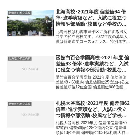
校 基本情報正式名称函館大学付属有斗高
等学校所在地〒042-0932 北海道函館市湯
川町２丁目４３−１電...
北海高校･2021年度 偏差値64 倍
北海道の私立高校
率･進学実績など、入試に役立つ
情報や部活動･校風など学校の特
徴を調査しました。
北海高校は札幌市豊平区に所在する男女
共学の私立高校です。2022年度の募集人
員は特別進学コースSクラス、特別進学コ
ース特進クラス、進学コース、合計：385
名です。北海高校 2021年度 偏差値偏差
値56-64普通科特別進学コース64普通科
函館白百合学園高校･2021年度 偏
北海道の私立高校
進...
差値63 倍率･進学実績など、入試
に役立つ情報や部活動･校風など
学校の特徴を調査しました。
函館白百合学園高校 2021年度 偏差値偏
差値48 - 63道内 偏差値順位25位道内公立
偏差値順位12位全国 偏差順位906位函館
白百合学園高校 基本情報正式名称函館白
百合学園中学高等学校所在地〒041-0836
北海道函館市山の手２丁...
札幌大谷高校･2021年度 偏差値62
北海道の私立高校
倍率･進学実績など、入試に役立
つ情報や部活動･校風など学校の
特徴を調査しました。
札幌大谷高校 2021年度 偏差値偏差値50 -
62道内 偏差値順位28位道内公立 偏差値
順位13位全国 偏差順位1031位札幌大谷高