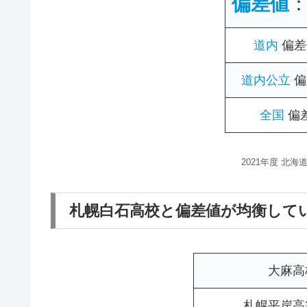
偏差値
道内
偏差
道内公立
偏
全国
偏
2021年度 北
札幌白石高校と偏差値が均衡して
大麻高
札幌平岸高