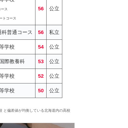
56
公立
コース
ートコース
通科普通コース
56
私立
等学校
54
公立
国際教養科
53
公立
等学校
52
公立
等学校
50
公立
学校 と偏差値が均衡している北海道内の高校