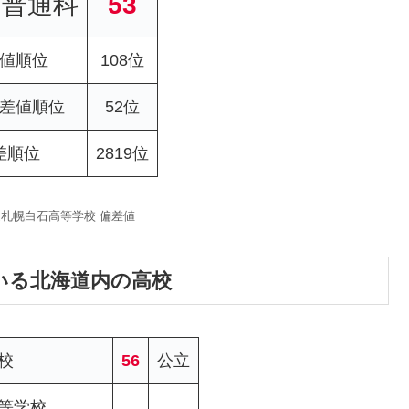
：普通科
53
値順位
108位
差値順位
52位
差順位
2819位
海道札幌白石高等学校 偏差値
いる北海道内の高校
校
56
公立
等学校