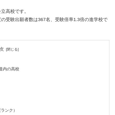
公立高校です。
度の受験出願者数は367名、受験倍率1.3倍の進学校で
次
道内の高校
奨ランク）