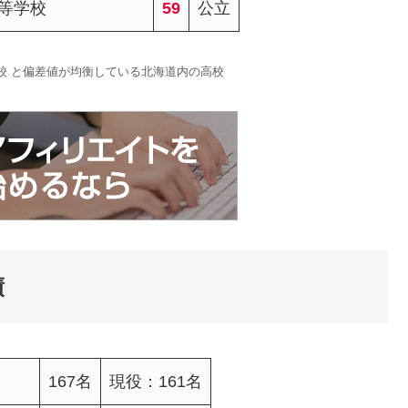
等学校
59
公立
学校 と偏差値が均衡している北海道内の高校
績
167名
現役：161名