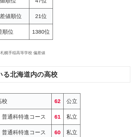
値順位
47位
差値順位
21位
差順位
1380位
海道札幌手稲高等学校 偏差値
いる北海道内の高校
高校
62
公立
：普通科特進コース
61
私立
：普通科特進コース
60
私立