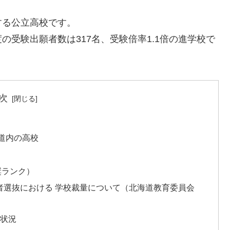
する公立高校です。
度の受験出願者数は317名、受験倍率1.1倍の進学校で
次
道内の高校
奨ランク）
学者選抜における 学校裁量について（北海道教育委員会
試状況