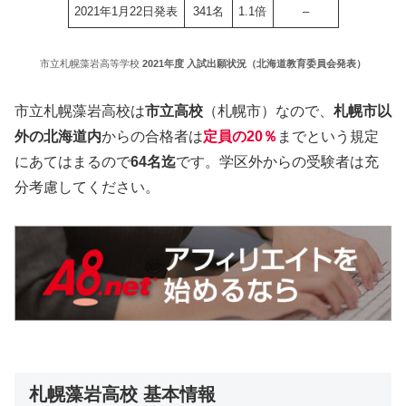
2021年1月22日発表
341名
1.1倍
–
市立札幌藻岩高等学校
2021年度 入試出願状況（北海道教育委員会発表）
市立札幌藻岩高校は
市立高校
（札幌市）なので、
札幌市以
外の北海道内
からの合格者は
定員の20％
までという規定
にあてはまるので
64名迄
です。学区外からの受験者は充
分考慮してください。
札幌藻岩高校 基本情報