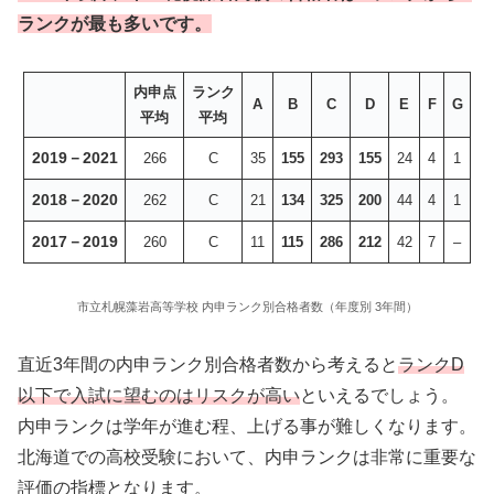
ランクが最も多いです。
内申点
ランク
A
B
C
D
E
F
G
平均
平均
2019－2021
266
C
35
155
293
155
24
4
1
201
8
－2020
262
C
21
134
325
200
44
4
1
201
7
－2019
260
C
11
115
286
212
42
7
–
市立札幌藻岩高等学校 内申ランク別合格者数（年度別 3年間）
直近3年間の内申ランク別合格者数から考えると
ランクD
以下で入試に望むのはリスクが高い
といえるでしょう。
内申ランクは学年が進む程、上げる事が難しくなります。
北海道での高校受験において、内申ランクは非常に重要な
評価の指標となります。