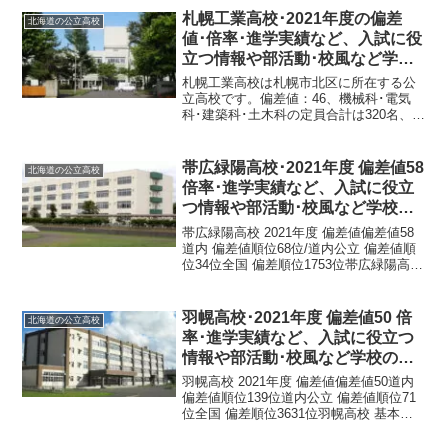
道室蘭市増市町２丁目６−...
札幌工業高校･2021年度の偏差
北海道の公立高校
値･倍率･進学実績など、入試に役
立つ情報や部活動･校風など学校
の特徴を調査しました。
札幌工業高校は札幌市北区に所在する公
立高校です。偏差値：46、機械科･電気
科･建築科･土木科の定員合計は320名、
2021年度の受験出願者数は333名、受験
倍率1倍です。札幌工業高校 2021年度 偏
差値偏差値46道内 偏差値順位211位道...
帯広緑陽高校･2021年度 偏差値58
北海道の公立高校
倍率･進学実績など、入試に役立
つ情報や部活動･校風など学校の
特徴を調査しました。
帯広緑陽高校 2021年度 偏差値偏差値58
道内 偏差値順位68位/道内公立 偏差値順
位34位全国 偏差順位1753位帯広緑陽高校
と偏差値が均衡している北海道内の高校
北見藤高等学校：普通科特進コース59私
立札幌第一高等学校：普通科総合進学
羽幌高校･2021年度 偏差値50 倍
北海道の公立高校
コ...
率･進学実績など、入試に役立つ
情報や部活動･校風など学校の特
徴を調査しました。
羽幌高校 2021年度 偏差値偏差値50道内
偏差値順位139位道内公立 偏差値順位71
位全国 偏差順位3631位羽幌高校 基本情
報正式名称北海道羽幌高等学校所在地〒
078-4122 北海道苫前郡羽幌町南町８電話