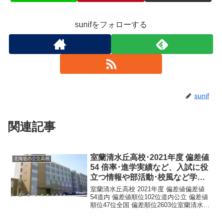
sunifをフォローする
sunif
関連記事
室蘭清水丘高校･2021年度 偏差値
北海道の公立高校
54 倍率･進学実績など、入試に役
立つ情報や部活動･校風など学校
の特徴を調査しました。
室蘭清水丘高校 2021年度 偏差値偏差値
54道内 偏差値順位102位道内公立 偏差値
順位47位全国 偏差順位2603位室蘭清水丘
高校 基本情報正式名称北海道室蘭清水丘
高等学校所在地所在地： 〒051-0034 北海