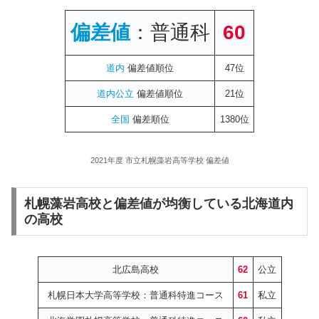
偏差値
：普通科
60
道内
偏差値順位
47位
道内公立
偏差値順位
21位
全国
偏差順位
1380位
2021年度 市立札幌藻岩高等学校 偏差値
札幌藻岩高校と偏差値が均衡している北海道内
の高校
北広島高校
62
公立
札幌日本大学高等学校：普通科特進コース
61
私立