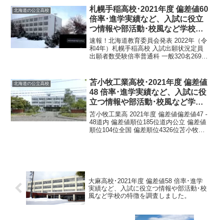
番号0164-62-1050...
札幌手稲高校･2021年度 偏差値60
北海道の公立高校
倍率･進学実績など、入試に役立
つ情報や部活動･校風など学校の
特徴を調査しました。
速報！北海道教育委員会発表 2022年（令
和4年）札幌手稲高校 入試出願状況定員
出願者数受験倍率普通科 一般320名269名
0.97倍普通科 推薦枠64名45名0.98倍令和
4年1月24日 北海道教育委員会発表札幌手
稲高校は札幌市手稲区手稲...
苫小牧工業高校･2021年度 偏差値
北海道の公立高校
48 倍率･進学実績など、入試に役
立つ情報や部活動･校風など学校
の特徴を調査しました。
苫小牧工業高 2021年度 偏差値偏差値47 -
48道内 偏差値順位185位道内公立 偏差値
順位104位全国 偏差順位4326位苫小牧工
業高 基本情報正式名称北海道苫小牧工業
高等学校所在地〒053-0035 北海道苫小牧
市高丘６−２２電話...
大麻高校･2021年度 偏差値58 倍率･進学
実績など、入試に役立つ情報や部活動･校
風など学校の特徴を調査しました。