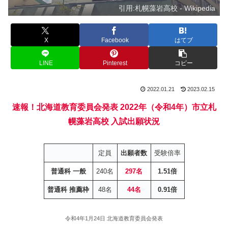
引用:札幌藻岩高校 - Wikipedia
X
Facebook
はてブ
LINE
Pinterest
コピー
2022.01.21
2023.02.15
速報！北海道教育委員会発表
2022年（令和4年）市立札
幌藻岩高校 入試出願状況
定員
出願者数
受験倍率
普通科 一般
240名
297名
1.51倍
普通科 推薦枠
48名
44名
0.91倍
令和4年1月24日 北海道教育委員会発表