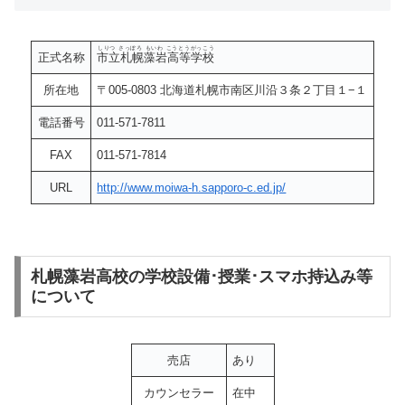
しりつ さっぽろ もいわ こうとうがっこう
正式名称
市立札幌藻岩高等学校
所在地
〒005-0803 北海道札幌市南区川沿３条２丁目１−１
電話番号
011-571-7811
FAX
011-571-7814
URL
http://www.moiwa-h.sapporo-c.ed.jp/
札幌藻岩高校の学校設備･授業･スマホ持込み等
について
売店
あり
カウンセラー
在中