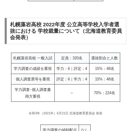
札幌藻岩高校 2022年度 公立高等学校入学者選
抜における 学校裁量について（北海道教育委員
会発表）
札幌藻岩高校 一般入試
定員：320名
選抜割合と人数
学力調査の成績を重視
学力：6｜評定：4
15%：48名
個人調査票等を重視
評定：6｜学力：4
15%：48名
学力調査･個人調査書
–
70%：224名
両方重視
令和3年（2021年）6月21日 北海道教育委員会 発表
学力調査の傾斜配点
なし